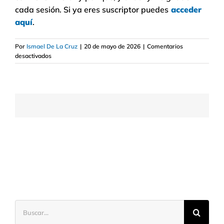
cada sesión. Si ya eres suscriptor puedes
acceder
aquí
.
Por
Ismael De La Cruz
|
20 de mayo de 2026
|
Comentarios
en
desactivados
Ideas
de
inversión
y
opinión
de
mercados
(20
mayo)
Buscar: