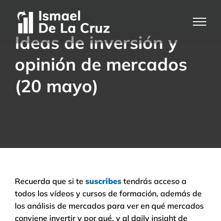
Saltar
al
contenido
Ideas de inversión y
opinión de mercados
(20 mayo)
Recuerda que si te
suscribes
tendrás acceso a
todos los vídeos y cursos de formación, además de
los análisis de mercados para ver en qué mercados
conviene invertir y por qué, y al daily insight de