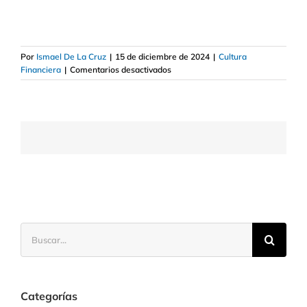
Por
Ismael De La Cruz
|
15 de diciembre de 2024
|
Cultura
en
Financiera
|
Comentarios desactivados
No
es
lo
mismo
billón
en
euros
y
billón
en
dólares
Buscar:
Categorías