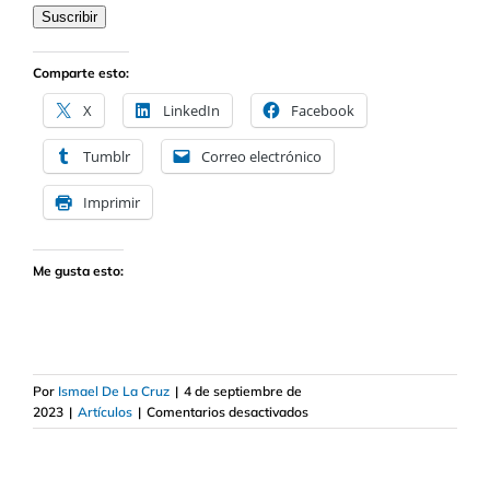
electrónico
Suscribir
Comparte esto:
X
LinkedIn
Facebook
Tumblr
Correo electrónico
Imprimir
Me gusta esto:
Por
Ismael De La Cruz
|
4 de septiembre de
en
2023
|
Artículos
|
Comentarios desactivados
Acciones
tecnológicas
europeas