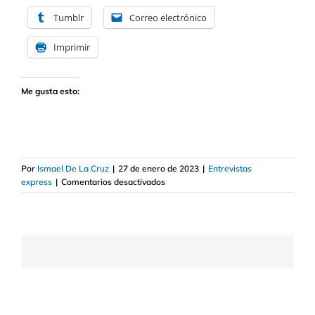
Tumblr
Correo electrónico
Imprimir
Me gusta esto:
Por
Ismael De La Cruz
|
27 de enero de 2023
|
Entrevistas
en
express
|
Comentarios desactivados
Beardstown
Ladies:
la
historia
legendaria
de
las
abuelitas
inversoras