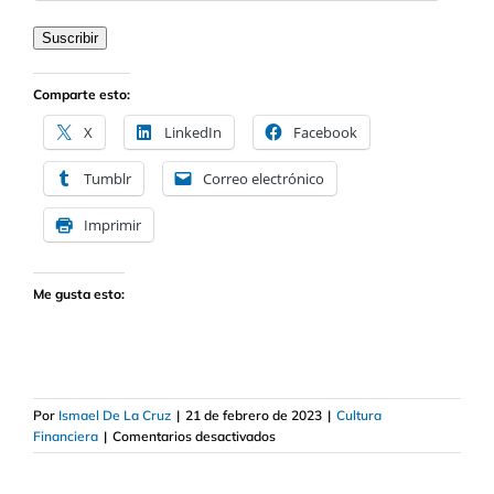
correo
electrónico
Suscribir
Comparte esto:
X
LinkedIn
Facebook
Tumblr
Correo electrónico
Imprimir
Me gusta esto:
Por
Ismael De La Cruz
|
21 de febrero de 2023
|
Cultura
en
Financiera
|
Comentarios desactivados
Cómo
crear