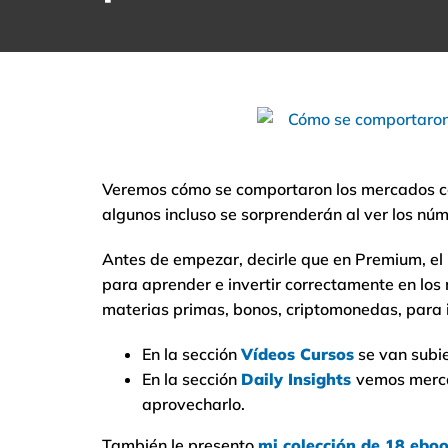
Veremos cómo se comportaron los mercados co
algunos incluso se sorprenderán al ver los núm
Antes de empezar, decirle que en Premium, el N
para aprender e invertir correctamente en los 
materias primas, bonos, criptomonedas, para i
En la sección
Vídeos Cursos
se van subi
En la sección
Daily Insights
vemos merca
aprovecharlo.
También le presento
mi colección de 18 ebo