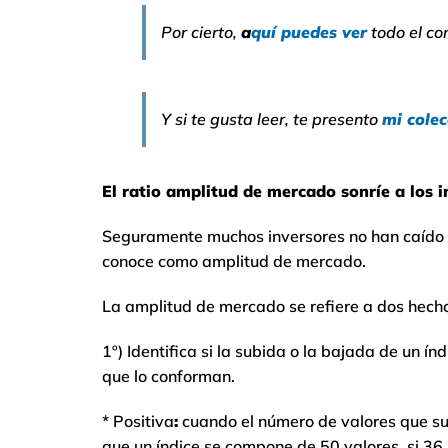
Por cierto,
a
quí puedes ver
todo el co
Y si te gusta leer, te presento
mi cole
El ratio amplitud de mercado sonríe a los i
Seguramente muchos inversores no han caído en
conoce como amplitud de mercado.
La amplitud de mercado se refiere a dos hech
1º) Identifica si la subida o la bajada de un índ
que lo conforman.
* Positiva
:
cuando el número de valores que su
que un índice se compone de 50 valores, si 36