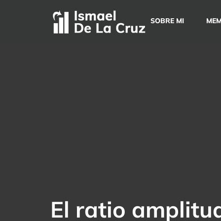
Saltar
al
SOBRE MI
MEM
contenido
El ratio amplitu