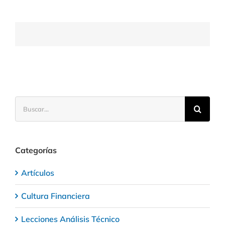
el
momento
de
pasar
de
la
Bolsa
estadounidense
a
la
europea?
Buscar:
Categorías
Artículos
Cultura Financiera
Lecciones Análisis Técnico