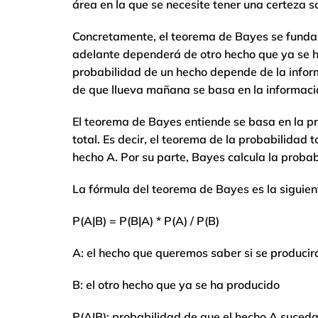
área en la que se necesite tener una certeza 
Concretamente, el teorema de Bayes se funda
adelante dependerá de otro hecho que ya se ha
probabilidad de un hecho depende de la inform
de que llueva mañana se basa en la informaci
El teorema de Bayes entiende se basa en la p
total. Es decir, el teorema de la probabilidad t
hecho A. Por su parte, Bayes calcula la proba
La fórmula del teorema de Bayes es la siguien
P(A|B) = P(B|A) * P(A) / P(B)
A: el hecho que queremos saber si se producir
B: el otro hecho que ya se ha producido
P(A|B): probabilidad de que el hecho A suceda