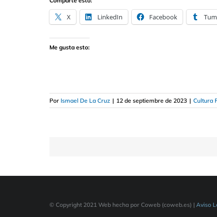
Comparte esto:
X
LinkedIn
Facebook
Tum
Me gusta esto:
Por
Ismael De La Cruz
|
12 de septiembre de 2023
|
Cultura 
© Copyright 2021 Web hecha por Coweb (coweb.es) |
Aviso L