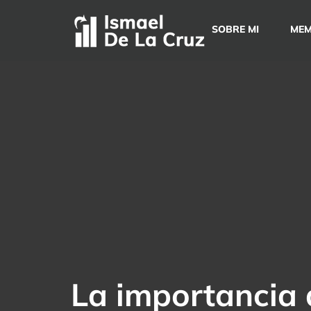
Saltar
al
SOBRE MI
MEM
contenido
La importancia 