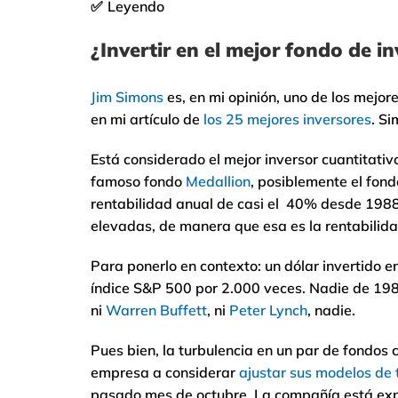
✅
Leyendo
¿Invertir en el mejor fondo de i
Jim Simons
es, en mi opinión, uno de los mejor
en mi artículo de
los 25 mejores inversores
. S
Está considerado el mejor inversor cuantitativ
famoso fondo
Medallion
, posiblemente el fon
rentabilidad anual de casi el 40% desde 1988
elevadas, de manera que esa es la rentabilida
Para ponerlo en contexto: un dólar invertido e
índice S&P 500 por 2.000 veces. Nadie de 198
ni
Warren Buffett
, ni
Peter Lynch
, nadie.
Pues bien, la turbulencia en un par de fondos 
empresa a considerar
ajustar sus modelos de 
pasado mes de octubre. La compañía está expl