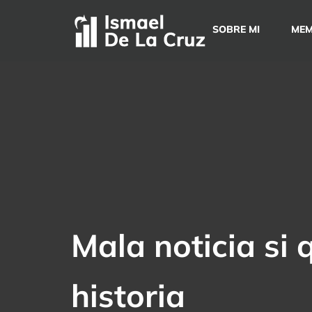
Saltar
al
SOBRE MI
MEM
contenido
Mala noticia si 
historia