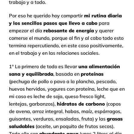
trabajo y a todo.
Por eso he querido hoy compartir
mi rutina diaria
y los sencillos pasos que llevo a cabo
para
empezar el día
rebosante de energía
y querer
comerse el mundo, porque al fin y al cabo todo esto
termina repercutiendo, en este caso positivamente,
en el trabajo y en las relaciones sociales.
1º Lo primero de todo es llevar
una alimentación
sana y equilibrada
, basada en
proteínas
(pechuga de pollo o pavo a la plancha, pescado,
huevos hervidos, yogures con proteína, leche que en
mi caso es leche de soja, queso fresco light,
lentejas, garbanzos),
hidratos de carbono
(copos
de avena, arroz integral, habas, maíz, espárragos,
guisantes, verduras, ensaladas, fruta) y las
grasas
saludables
(aceite, un poquito de frutos secos).
Todo ello con
abundante agua
(unos 2 litros al día.