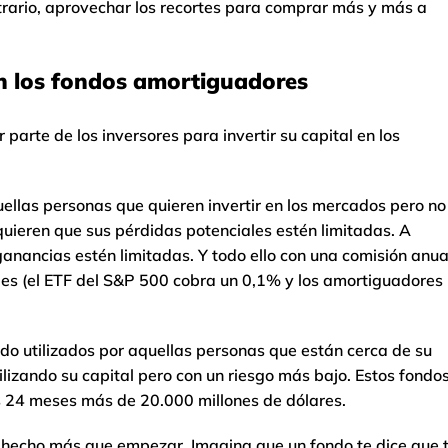
ntrario, aprovechar los recortes para comprar más y más a
en los fondos amortiguadores
parte de los inversores para invertir su capital en los
uellas personas que quieren invertir en los mercados pero no
uieren que sus pérdidas potenciales estén limitadas. A
nancias estén limitadas. Y todo ello con una comisión anua
les (el ETF del S&P 500 cobra un 0,1% y los amortiguadores
do utilizados por aquellas personas que están cerca de su
lizando su capital pero con un riesgo más bajo. Estos fondo
s 24 meses más de 20.000 millones de dólares.
 hecho más que empezar. Imagina que un fondo te dice que 