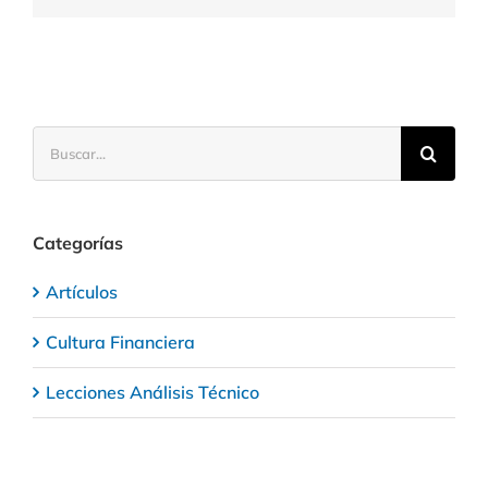
cómo
pedir
un
préstamo
Buscar:
Categorías
Artículos
Cultura Financiera
Lecciones Análisis Técnico