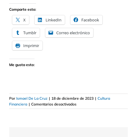
Comparte esto:
X
LinkedIn
Facebook
Tumblr
Correo electrónico
Imprimir
Me gusta esto:
Por
Ismael De La Cruz
|
18 de diciembre de 2023
|
Cultura
en
Financiera
|
Comentarios desactivados
Qué
es
el
BEI
y