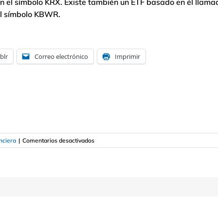
on el símbolo KRX. Existe también un ETF basado en él llama
el símbolo KBWR.
blr
Correo electrónico
Imprimir
en
nciera
|
Comentarios desactivados
Qué
es
el
índice
KBW
Bank