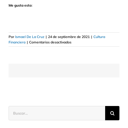
Me gusta esto:
Por
Ismael De La Cruz
|
24 de septiembre de 2021
|
Cultura
en
Financiera
|
Comentarios desactivados
Qué
es
un
club
de
inversión
y
cómo
crearlo
Buscar: