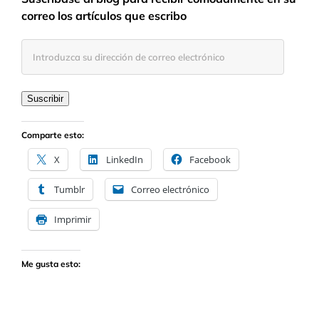
correo los artículos que escribo
Introduzca
su
dirección
de
Suscribir
correo
electrónico
Comparte esto:
X
LinkedIn
Facebook
Tumblr
Correo electrónico
Imprimir
Me gusta esto: