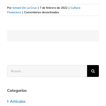
Por
Ismael De La Cruz
|
7 de febrero de 2022
|
Cultura
en
Financiera
|
Comentarios desactivados
Qué
es
una
hipoteca
y
qué
tipo
es
mejor
Buscar:
Categorías
Artículos