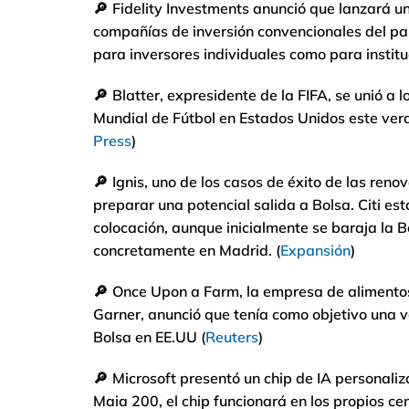
🔎
Fidelity Investments anunció que lanzará un
compañías de inversión convencionales del país 
para inversores individuales como para instit
🔎
Blatter, expresidente de la FIFA, se unió a 
Mundial de Fútbol en Estados Unidos este veran
Press
)
🔎
Ignis, uno de los casos de éxito de las ren
preparar una potencial salida a Bolsa. Citi es
colocación, aunque inicialmente se baraja la 
concretamente en Madrid. (
Expansión
)
🔎
Once Upon a Farm, la empresa de alimentos 
Garner, anunció que tenía como objetivo una v
Bolsa en EE.UU (
Reuters
)
🔎
Microsoft presentó un chip de IA personali
Maia 200, el chip funcionará en los propios ce