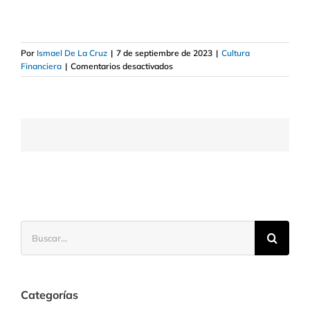
Por
Ismael De La Cruz
|
7 de septiembre de 2023
|
Cultura
en
Financiera
|
Comentarios desactivados
Qué
se
entiende
por
dinero
fiat
Buscar:
Categorías