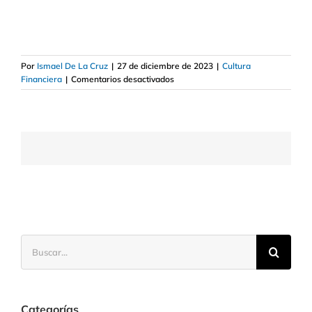
Por
Ismael De La Cruz
|
27 de diciembre de 2023
|
Cultura
en
Financiera
|
Comentarios desactivados
Quiénes
son
los
BRICS
y
qué
objetivos
tienen
Buscar:
Categorías