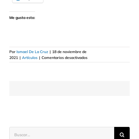
Me gusta esto:
Por
Ismael De La Cruz
|
18 de noviembre de
en
2021
|
Artículos
|
Comentarios desactivados
Relación
de
la
Bolsa
y
los
mercados
con
el
PIB
Buscar: