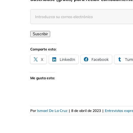
Introduzca
su
correo
electrónico
Suscribir
Comparte esto:
X
LinkedIn
Facebook
Tum
Me gusta esto:
Por
Ismael De La Cruz
|
8 de abril de 2023
|
Entrevistas expr