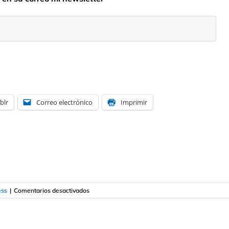
blr
Correo electrónico
Imprimir
en
ess
|
Comentarios desactivados
Suscríbase
a
mi
newsletter