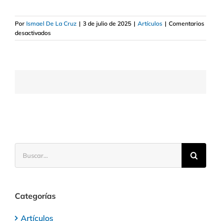
Por
Ismael De La Cruz
|
3 de julio de 2025
|
Artículos
|
Comentarios
en
desactivados
¿Tendencia
alcista
de
largo
plazo
en
Bolsa
estadounidense?
Buscar:
Categorías
Artículos