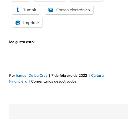
Tumblr
Correo electrónico
Imprimir
Me gusta esto:
Por
Ismael De La Cruz
|
7 de febrero de 2022
|
Cultura
en
Financiera
|
Comentarios desactivados
Tipos
de
cuentas
bancarias
y
comisiones