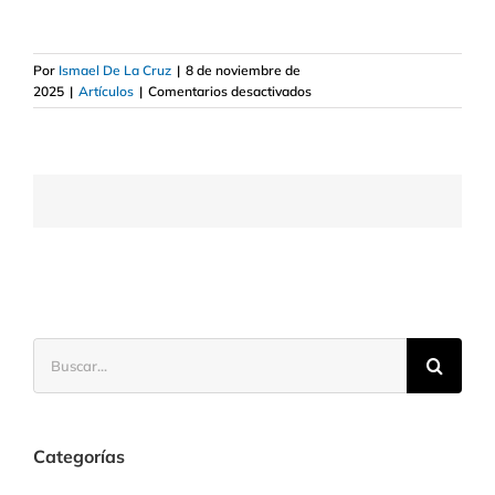
Por
Ismael De La Cruz
|
8 de noviembre de
en
2025
|
Artículos
|
Comentarios desactivados
Una
acción
barata
y
con
el
apoyo
del
mercado
Buscar:
Categorías