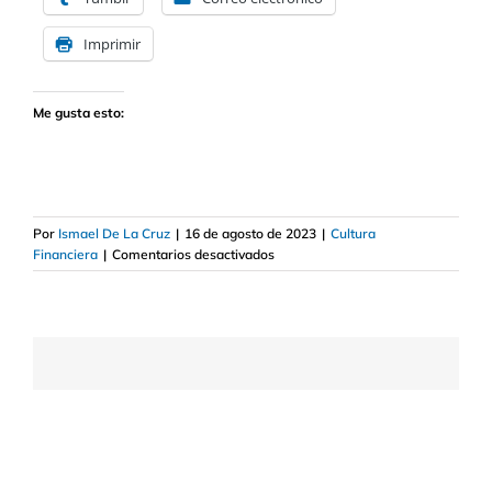
Imprimir
Me gusta esto:
Por
Ismael De La Cruz
|
16 de agosto de 2023
|
Cultura
en
Financiera
|
Comentarios desactivados
Utilidades
de
la
regla
80/20
de
Pareto