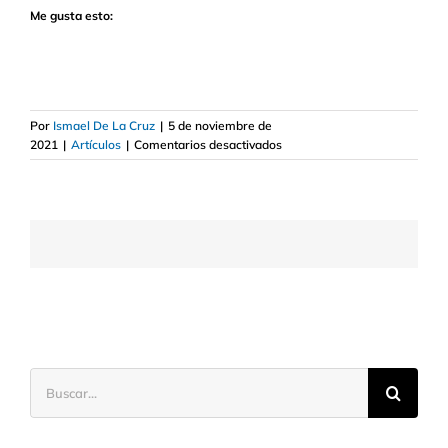
Me gusta esto:
Por
Ismael De La Cruz
|
5 de noviembre de
en
2021
|
Artículos
|
Comentarios desactivados
Vídeo:
Quién
dijo
miedo
y
vértigo
Buscar: