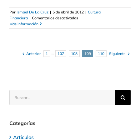
Por
Ismael De La Cruz
|
5 de abril de 2012
|
Cultura
en
Financiera
|
Comentarios desactivados
Las
Más información
mejores
correlaciones
de
divisas
Anterior
Siguiente
1
···
107
108
109
110
Buscar:
Categorías
Artículos