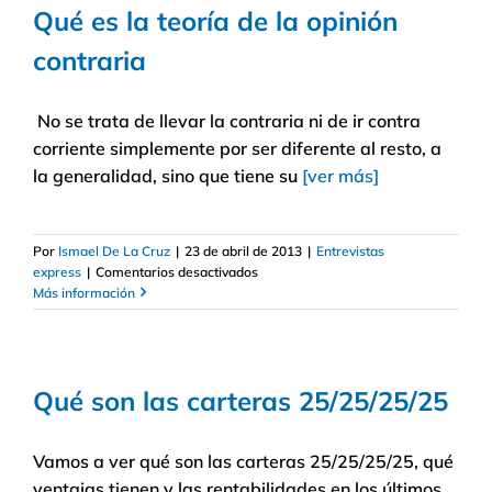
Qué es la teoría de la opinión
de
Harry
contraria
Browne
No se trata de llevar la contraria ni de ir contra
corriente simplemente por ser diferente al resto, a
la generalidad, sino que tiene su
[ver más]
Por
Ismael De La Cruz
|
23 de abril de 2013
|
Entrevistas
en
express
|
Comentarios desactivados
Qué
Más información
es
la
teoría
de
Qué son las carteras 25/25/25/25
la
opinión
contraria
Vamos a ver qué son las carteras 25/25/25/25, qué
ventajas tienen y las rentabilidades en los últimos