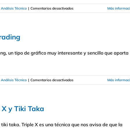
en
 Análisis Técnico
|
Comentarios desactivados
Más informac
Cómo
utilizar
el
gráfico
trading
Three
Line
ng, un tipo de gráfico muy interesante y sencillo que aporta
en
 Análisis Técnico
|
Comentarios desactivados
Más informac
Cómo
utilizar
Heiken
Ashi
 X y Tiki Taka
en
trading
 tiki taka. Triple X es una técnica que nos avisa de que la