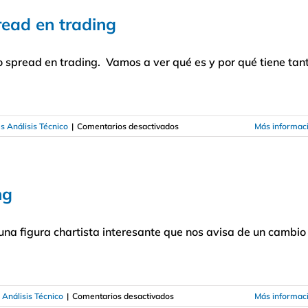
un
pread en trading
sistema
de
trading
 o spread en trading. Vamos a ver qué es y por qué tiene tan
en
s Análisis Técnico
|
Comentarios desactivados
Más informac
Cómo
utilizar
la
horquilla
ng
o
spread
en
 una figura chartista interesante que nos avisa de un cambio
trading
en
 Análisis Técnico
|
Comentarios desactivados
Más informac