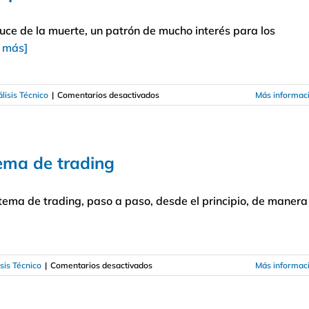
la
muerte
ruce de la muerte, un patrón de mucho interés para los
en
trading
r más]
en
lisis Técnico
|
Comentarios desactivados
Más informac
Estrategias
de
trading
con
ema de trading
el
triple
cruce
stema de trading, paso a paso, desde el principio, de manera
de
la
muerte
en
sis Técnico
|
Comentarios desactivados
Más informac
Cómo
crear
fácilmente