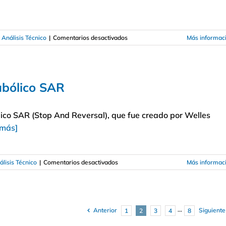
en
 Análisis Técnico
|
Comentarios desactivados
Más informac
La
estrategia
de
trading
rabólico SAR
Triple
X
y
lico SAR (Stop And Reversal), que fue creado por Welles
Tiki
Taka
 más]
en
lisis Técnico
|
Comentarios desactivados
Más informac
Cómo
utilizar
el
indicador
Parabólico
Anterior
Siguiente
1
2
3
4
···
8
SAR