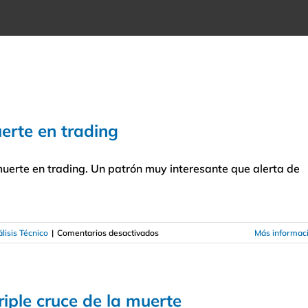
uerte en trading
muerte en trading. Un patrón muy interesante que alerta de
en
lisis Técnico
|
Comentarios desactivados
Más informac
Cómo
utilizar
el
cruce
riple cruce de la muerte
de