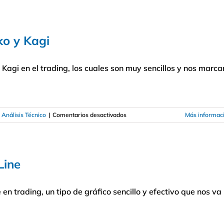
El
patrón
de
3
ko y Kagi
días
en
el
 Kagi en el trading, los cuales son muy sencillos y nos marca
trading
en
 Análisis Técnico
|
Comentarios desactivados
Más informac
Cómo
utilizar
los
gráficos
Line
Renko
y
Kagi
 en trading, un tipo de gráfico sencillo y efectivo que nos va