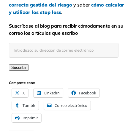
correcta gestión del riesgo
y saber
cómo calcular
y utilizar los stop loss
.
Suscríbase al blog para recibir cómodamente en su
correo los artículos que escribo
Introduzca
su
dirección
de
Suscribir
correo
electrónico
Comparte esto:
X
LinkedIn
Facebook
Tumblr
Correo electrónico
Imprimir