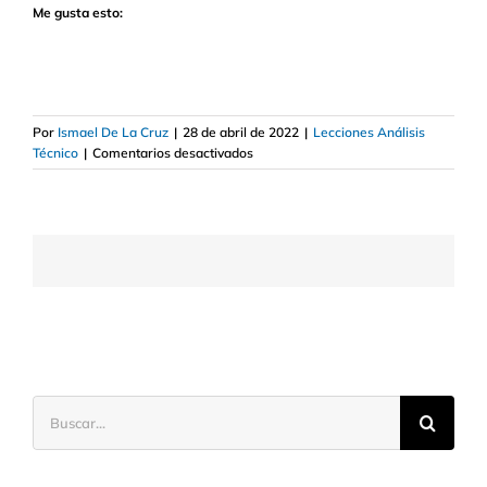
Me gusta esto:
Por
Ismael De La Cruz
|
28 de abril de 2022
|
Lecciones Análisis
en
Técnico
|
Comentarios desactivados
Cómo
crear
fácilmente
un
sistema
de
trading
Buscar: