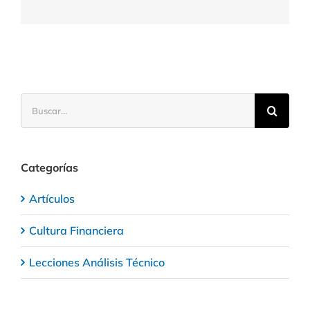
o
spread
en
trading
Buscar:
Categorías
Artículos
Cultura Financiera
Lecciones Análisis Técnico