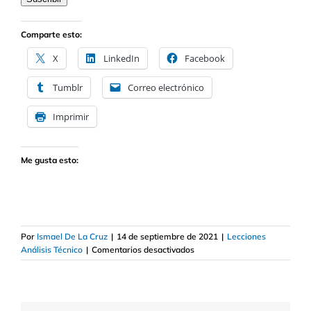
de
correo
electrónico
Comparte esto:
X
LinkedIn
Facebook
Tumblr
Correo electrónico
Imprimir
Me gusta esto:
Por
Ismael De La Cruz
|
14 de septiembre de 2021
|
Lecciones
en
Análisis Técnico
|
Comentarios desactivados
Cómo
utilizar
la
horquilla