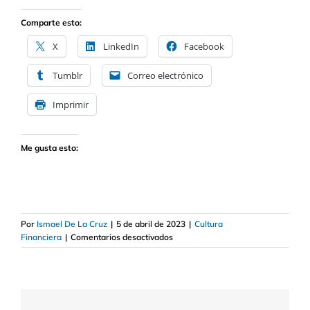
Comparte esto:
X
LinkedIn
Facebook
Tumblr
Correo electrónico
Imprimir
Me gusta esto:
Por
Ismael De La Cruz
|
5 de abril de 2023
|
Cultura
en
Financiera
|
Comentarios desactivados
Cómo
crear
un
family
office