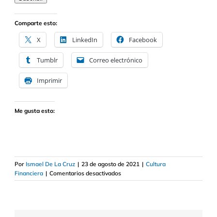
correo
electrónico
Comparte esto:
X
LinkedIn
Facebook
Tumblr
Correo electrónico
Imprimir
Me gusta esto:
Por
Ismael De La Cruz
|
23 de agosto de 2021
|
Cultura
en
Financiera
|
Comentarios desactivados
Cómo
invertir
en
dividendo