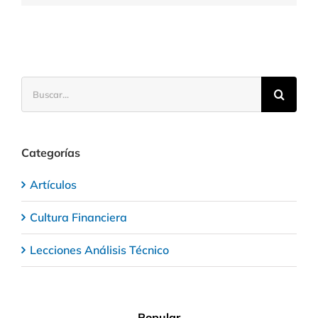
cuenta
de
valores
Buscar:
Categorías
Artículos
Cultura Financiera
Lecciones Análisis Técnico
Popular