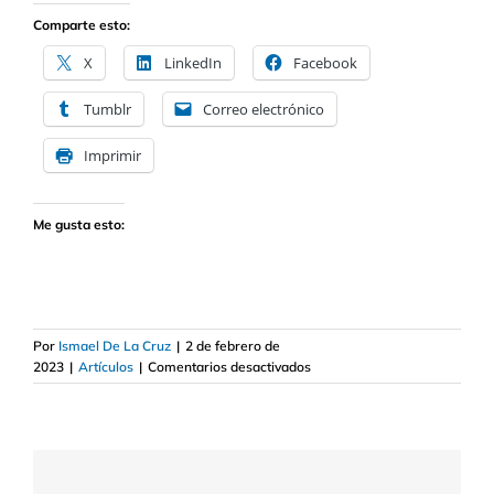
Comparte esto:
X
LinkedIn
Facebook
Tumblr
Correo electrónico
Imprimir
Me gusta esto:
Por
Ismael De La Cruz
|
2 de febrero de
en
2023
|
Artículos
|
Comentarios desactivados
Cómo
obtener
dinero
al
abrir
una