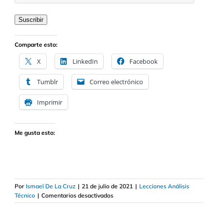
dirección
de
Suscribir
correo
electrónico
Comparte esto:
X
LinkedIn
Facebook
Tumblr
Correo electrónico
Imprimir
Me gusta esto:
Por
Ismael De La Cruz
|
21 de julio de 2021
|
Lecciones Análisis
en
Técnico
|
Comentarios desactivados
Estrategias
de