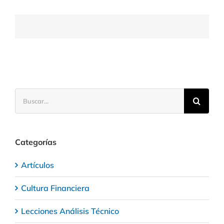
trading
utilizando
las
resistencias
Buscar:
Categorías
Artículos
Cultura Financiera
Lecciones Análisis Técnico