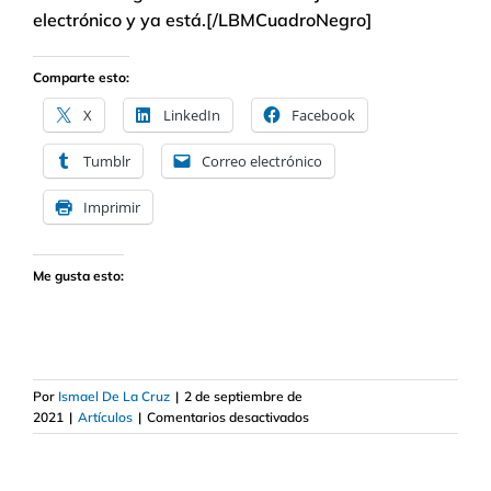
electrónico y ya está.[/LBMCuadroNegro]
Comparte esto:
X
LinkedIn
Facebook
Tumblr
Correo electrónico
Imprimir
Me gusta esto:
Por
Ismael De La Cruz
|
2 de septiembre de
en
2021
|
Artículos
|
Comentarios desactivados
La
cruzada
contra