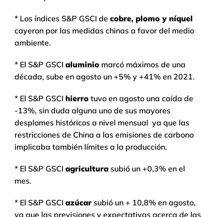
* Los índices S&P GSCI de
cobre, plomo y níquel
cayeron por las medidas chinas a favor del medio
ambiente.
* El S&P GSCI
aluminio
marcó máximos de una
década, sube en agosto un +5% y +41% en 2021.
* El S&P GSCI
hierro
tuvo en agosto una caída de
-13%, sin duda alguna uno de sus mayores
desplomes históricos a nivel mensual ya que las
restricciones de China a las emisiones de carbono
implicaba también límites a la producción.
* El S&P GSCI
agricultura
subió un +0,3% en el
mes.
* El S&P GSCI
azúcar
subió un + 10,8% en agosto,
ya que las previsiones y expectativas acerca de las