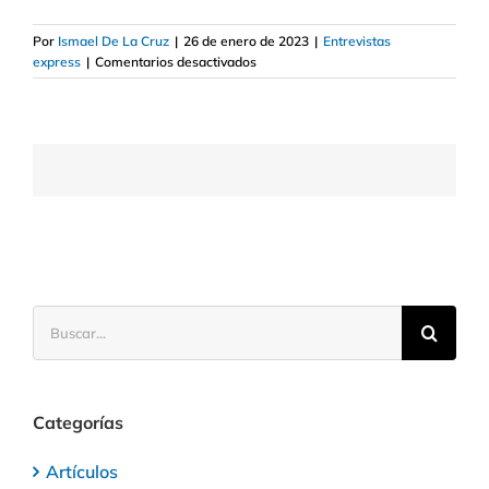
Por
Ismael De La Cruz
|
26 de enero de 2023
|
Entrevistas
en
express
|
Comentarios desactivados
La
historia
de
Madam
Walker,
de
la
pobreza
a
millonaria
Buscar:
Categorías
Artículos