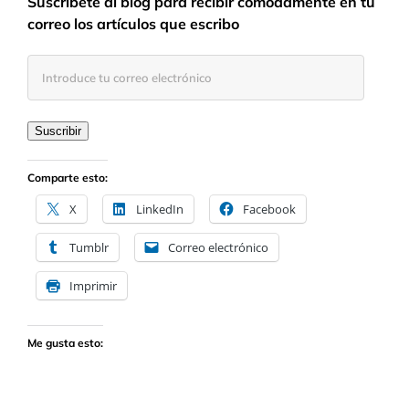
Suscríbete al blog para recibir cómodamente en tu
correo los artículos que escribo
Introduce
tu
correo
electrónico
Suscribir
Comparte esto:
X
LinkedIn
Facebook
Tumblr
Correo electrónico
Imprimir
Me gusta esto: