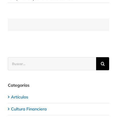
La
inversión
refugio
se
hunde
a
niveles
históricos
Buscar:
Categorías
Artículos
Cultura Financiera