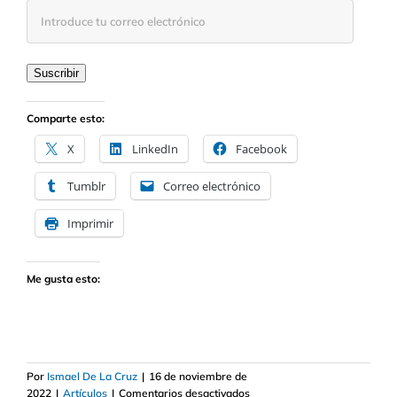
Introduce
tu
correo
electrónico
Suscribir
Comparte esto:
X
LinkedIn
Facebook
Tumblr
Correo electrónico
Imprimir
Me gusta esto:
Por
Ismael De La Cruz
|
16 de noviembre de
en
2022
|
Artículos
|
Comentarios desactivados