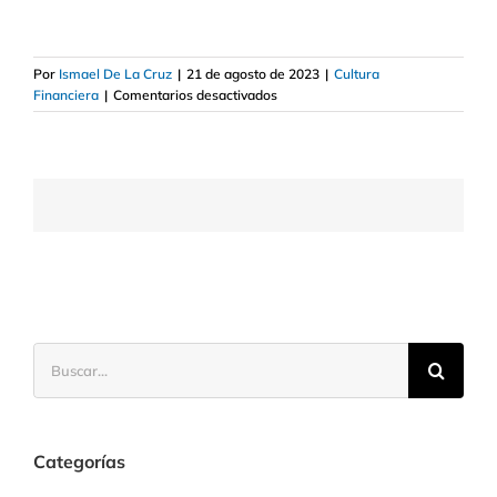
Por
Ismael De La Cruz
|
21 de agosto de 2023
|
Cultura
en
Financiera
|
Comentarios desactivados
La
política
monetaria
expansiva
o
acomodaticia
Buscar:
Categorías