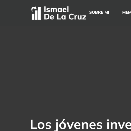
Saltar
al
SOBRE MI
MEM
contenido
Los jóvenes inv