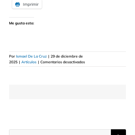
Imprimir
Me gusta esto:
Por
Ismael De La Cruz
|
29 de diciembre de
en
2025
|
Artículos
|
Comentarios desactivados
Por
qué
Weyerhaeuser
podría
ser
una
oportunidad
de
inversión
Buscar: