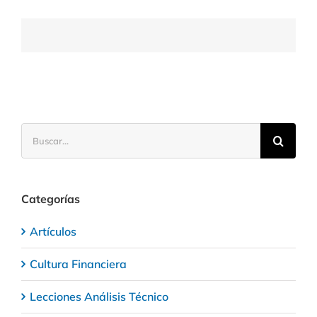
vende
Warren
Buffett
y
cuál
compra
con
fuerza
Buscar:
Categorías
Artículos
Cultura Financiera
Lecciones Análisis Técnico