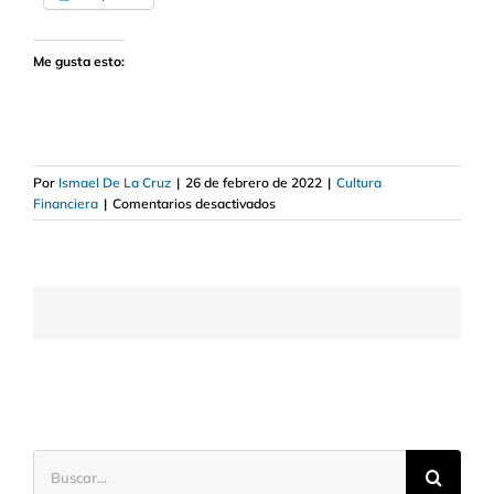
Me gusta esto:
Por
Ismael De La Cruz
|
26 de febrero de 2022
|
Cultura
en
Financiera
|
Comentarios desactivados
Qué
es
el
sistema
bancario
Swift
Buscar: