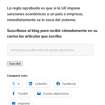
La regla aprobada es que si la UE impone
sanciones económicas a un país o empresa,
inmediatamente se le saca del sistema.
Suscríbase al blog para recibir cómodamente en su
correo los artículos que escribo
Introduzca
su
dirección
de
Suscribir
correo
electrónico
Comparte esto:
X
LinkedIn
Facebook
Tumblr
Correo electrónico
Imprimir