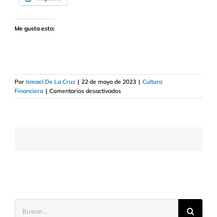
Me gusta esto:
Por
Ismael De La Cruz
|
22 de mayo de 2023
|
Cultura
en
Financiera
|
Comentarios desactivados
Qué
es
grado
de
inversión
o
investment
grade
Buscar: