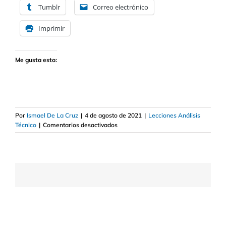
Tumblr
Correo electrónico
Imprimir
Me gusta esto:
Por
Ismael De La Cruz
|
4 de agosto de 2021
|
Lecciones Análisis
en
Técnico
|
Comentarios desactivados
Qué
escala
es
mejor
utilizar
en
los
gráficos