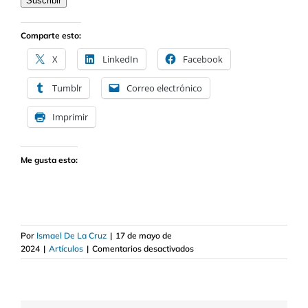
electrónico
Suscribir
Comparte esto:
X
LinkedIn
Facebook
Tumblr
Correo electrónico
Imprimir
Me gusta esto:
Por
Ismael De La Cruz
|
17 de mayo de
en
2024
|
Artículos
|
Comentarios desactivados
Sectores
del
mercado
favorecidos