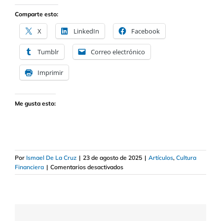
Comparte esto:
X
LinkedIn
Facebook
Tumblr
Correo electrónico
Imprimir
Me gusta esto:
Por
Ismael De La Cruz
|
23 de agosto de 2025
|
Artículos
,
Cultura
en
Financiera
|
Comentarios desactivados
Cómo
invertir
fácilmente
en
e-