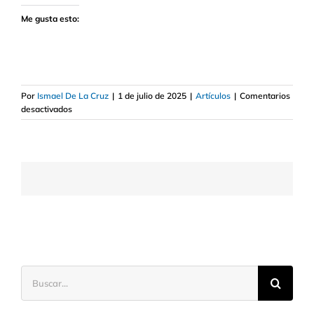
Me gusta esto:
Por
Ismael De La Cruz
|
1 de julio de 2025
|
Artículos
|
Comentarios
en
desactivados
Indicador
de
amplitud
del
mercado
apoya
que
la
Bolsa
siga
subiendo
Buscar: