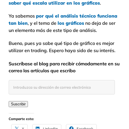
saber qué escala utilizar en los gráficos
.
Ya sabemos
por qué el análisis técnico funciona
tan bien
, y el tema de
los gráficos
no deja de ser
un elemento más de este tipo de análisis.
Bueno, pues ya sabe qué tipo de gráfico es mejor
utilizar en trading. Espero haya sido de su interés.
Suscríbase al blog para recibir cómodamente en su
correo los artículos que escribo
Introduzca
su
dirección
de
Suscribir
correo
electrónico
Comparte esto:
X
LinkedIn
Facebook