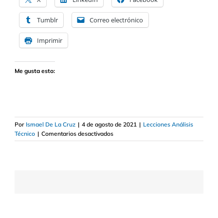
Tumblr
Correo electrónico
Imprimir
Me gusta esto:
Por
Ismael De La Cruz
|
4 de agosto de 2021
|
Lecciones Análisis
en
Técnico
|
Comentarios desactivados
Qué
tipo
de
gráfico
es
mejor
utilizar
en
trading