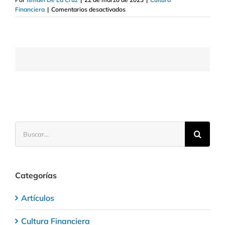
en
Financiera
|
Comentarios desactivados
Quién
puede
ser
Pyme
y
quién
no
Buscar:
Categorías
Artículos
Cultura Financiera