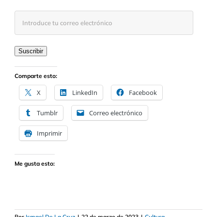
Introduce
tu
correo
electrónico
Suscribir
Comparte esto:
X
LinkedIn
Facebook
Tumblr
Correo electrónico
Imprimir
Me gusta esto:
Por
Ismael De La Cruz
|
22 de marzo de 2023
|
Cultura