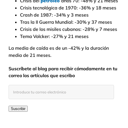
Crisis del
petróleo
años 70: -48% y 21 meses
Crisis tecnológica de 1970: -36% y 18 meses
Crash de 1987: -34% y 3 meses
Tras la II Guerra Mundial: -30% y 37 meses
Crisis de los misiles cubanos: -28% y 7 meses
Tema Volcker: -27% y 21 meses
La media de caída es de un -42% y la duración
media de 21 meses.
Suscríbete al blog para recibir cómodamente en tu
correo los artículos que escribo
Introduce
tu
correo
electrónico
Suscribir