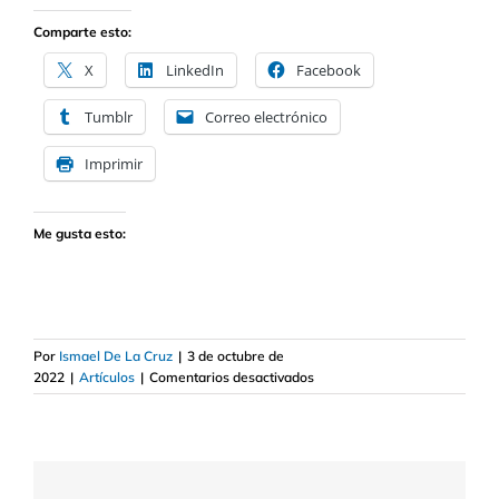
Comparte esto:
X
LinkedIn
Facebook
Tumblr
Correo electrónico
Imprimir
Me gusta esto:
Por
Ismael De La Cruz
|
3 de octubre de
en
2022
|
Artículos
|
Comentarios desactivados
¿Seguirán
cayendo
las
Bolsas?